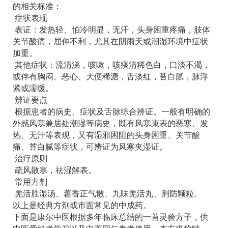
的相关标准：
症状表现
表证：发热轻、怕冷明显，无汗，头身困重疼痛，肢体
关节酸痛，屈伸不利，尤其在阴雨天或潮湿环境中症状
加重。
其他症状：流清涕，咳嗽，咳痰清稀色白，口淡不渴，
或伴有胸闷、恶心、大便稀溏，舌淡红，苔白腻，脉浮
紧或濡缓。
辨证要点
根据患者的病史、症状及舌脉综合辨证。一般有明确的
外感风寒兼居处潮湿等病史，既有风寒束表的恶寒、发
热、无汗等表现，又有湿邪困阻的头身困重、关节酸
痛、苔白腻等症状，可辨证为风寒夹湿证。
治疗原则
疏风散寒，祛湿解表。
常用方剂
羌活胜湿汤、藿香正气散、九味羌活丸、荆防颗粒。
以上是经典方剂或市面常见的中成药。
下面是康尔中医根据多年临床总结的一首灵验方子，供