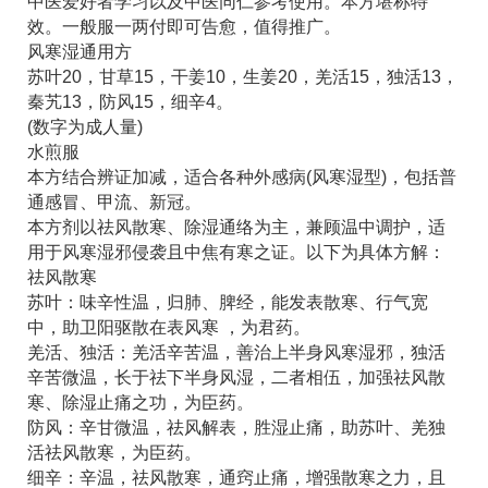
中医爱好者学习以及中医同仁参考使用。本方堪称特
效。一般服一两付即可告愈，值得推广。
风寒湿通用方
苏叶20，甘草15，干姜10，生姜20，羌活15，独活13，
秦艽13，防风15，细辛4。
(数字为成人量)
水煎服
本方结合辨证加减，适合各种外感病(风寒湿型)，包括普
通感冒、甲流、新冠。
本方剂以祛风散寒、除湿通络为主，兼顾温中调护，适
用于风寒湿邪侵袭且中焦有寒之证。以下为具体方解：
祛风散寒
苏叶：味辛性温，归肺、脾经，能发表散寒、行气宽
中，助卫阳驱散在表风寒 ，为君药。
羌活、独活：羌活辛苦温，善治上半身风寒湿邪，独活
辛苦微温，长于祛下半身风湿，二者相伍，加强祛风散
寒、除湿止痛之功，为臣药。
防风：辛甘微温，祛风解表，胜湿止痛，助苏叶、羌独
活祛风散寒，为臣药。
细辛：辛温，祛风散寒，通窍止痛，增强散寒之力，且