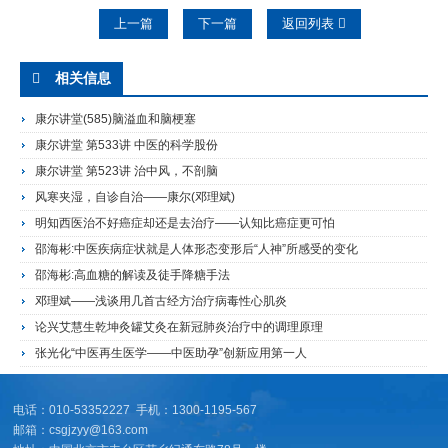
上一篇
下一篇
返回列表
相关信息
康尔讲堂(585)脑溢血和脑梗塞
康尔讲堂 第533讲 中医的科学股份
康尔讲堂 第523讲 治中风，不剖脑
风寒夹湿，自诊自治——康尔(邓理斌)
明知西医治不好癌症却还是去治疗——认知比癌症更可怕
邵海彬:中医疾病症状就是人体形态变形后“人神”所感受的变化
邵海彬:高血糖的解读及徒手降糖手法
邓理斌——浅谈用几首古经方治疗病毒性心肌炎
论兴艾慧生乾坤灸罐艾灸在新冠肺炎治疗中的调理原理
张光化“中医再生医学——中医助孕”创新应用第一人
电话：010-53352227 手机：1300-1195-567
邮箱：csgjzyy@163.com