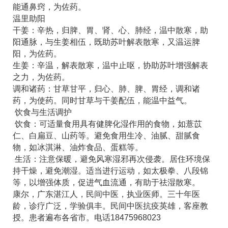
能通鼻窍，为佐药。
温里助阳
干姜：辛热，归脾、胃、肾、心、肺经，温中散寒，助
阳通脉，与生姜相伍，既助苏叶解表散寒，又温运脾
阳，为佐药。
生姜：辛温，解表散寒，温中止呕，协助苏叶增强解表
之力，为佐药。
调和诸药：甘草甘平，归心、肺、脾、胃经，调和诸
药，为使药。同时甘草与干姜配伍，能温中益气。
饮食与生活调护
饮食：可适量食用具有健脾化湿作用的食物，如薏苡
仁、白扁豆、山药等。避免食用生冷、油腻、甜腻食
物，如冰淇淋、油炸食品、蛋糕等。
生活：注意保暖，避免风寒湿邪再次侵袭。居住环境保
持干燥，避免潮湿。适当进行运动，如太极拳、八段锦
等，以增强体质，促进气血流通，有助于祛湿散寒。
康尔，广东湛江人，民间中医，执业医师。三十年医
龄，诊疗广泛，学验俱丰。民间中医抗疫英雄，客座教
授。患者遍布各省市。电话18475968023