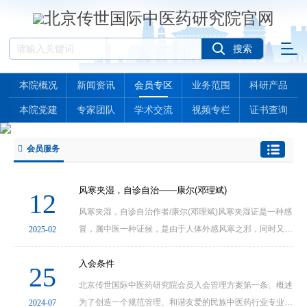
本院概况
新闻资讯
会员专区
业务范围
科研产品
本院党建
专家团队
学术交流
视频专栏
证书查询
会员服务
风寒夹湿，自诊自治——康尔(邓理斌)
12
风寒夹湿，自诊自治作者/康尔(邓理斌)风寒夹湿证是一种感
冒，属中医一种证候，是由于人体外感风寒之邪，同时又夹
2025-02
有湿邪，导致风寒湿三邪侵袭肌表、经络等所出现的一系列
症状表现。以下是其诊断的相关标准：症状表现表···
入会条件
25
北京传世国际中医药研究院会员入会管理方案第一条、概述
为了创造一个规范管理、和谐友爱的民族中医药行业专业化
2024-07