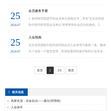
服务平台，根据《北京传世国际中医药研究院章程》和《北
京传世国际中医药研究院相关规章制度》特制定本···
会员服务手册
25
1. 获得研究院授予的会员单位资格证书，享有“北京传世国
际中医药研究院会员单位”的荣誉和社会交往的身份。2. 在
2024-07
研究院官网展示会员单位名录。4. 获赠全年北京传世国际中
医药研究院官网推广宣传。5. 获赠北京传世国···
入会指南
25
北京传世国际中医药研究院会员入会管理方案第一条、概述
为了创造一个规范管理、和谐友爱的民族中医药行业专业化
2024-07
服务平台，根据《北京传世国际中医药研究院章程》和《北
京传世国际中医药研究院相关规章制度》特制定本···
首页
1
1/1
尾页
相关信息
风寒夹湿，自诊自治——康尔(邓理斌)
入会条件