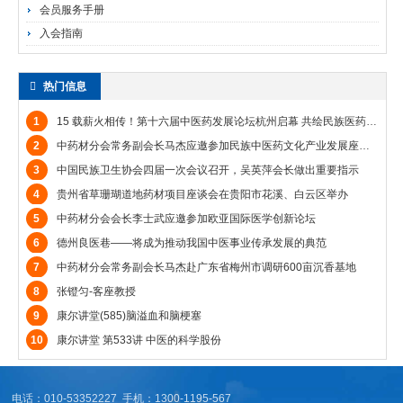
会员服务手册
入会指南
热门信息
1
15 载薪火相传！第十六届中医药发展论坛杭州启幕 共绘民族医药互鉴新图景
2
中药材分会常务副会长马杰应邀参加民族中医药文化产业发展座谈会暨“中国医谷”项目签约仪式
3
中国民族卫生协会四届一次会议召开，吴英萍会长做出重要指示
4
贵州省草珊瑚道地药材项目座谈会在贵阳市花溪、白云区举办
5
中药材分会会长李士武应邀参加欧亚国际医学创新论坛
6
德州良医巷——将成为推动我国中医事业传承发展的典范
7
中药材分会常务副会长马杰赴广东省梅州市调研600亩沉香基地
8
张镫匀-客座教授
9
康尔讲堂(585)脑溢血和脑梗塞
10
康尔讲堂 第533讲 中医的科学股份
电话：010-53352227 手机：1300-1195-567